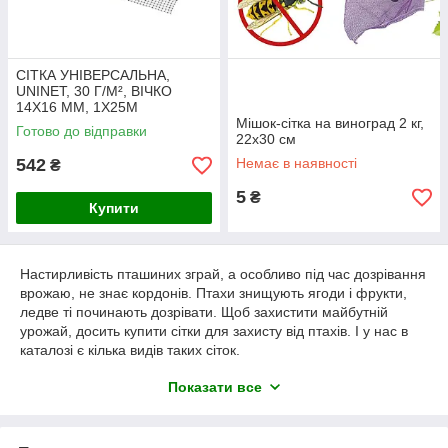
СІТКА УНІВЕРСАЛЬНА,
UNINET, 30 Г/М², ВІЧКО
14Х16 ММ, 1Х25М
Мішок-сітка на виноград 2 кг,
Готово до відправки
22х30 см
542
Немає в наявності
₴
5
₴
Купити
Настирливість пташиних зграй, а особливо під час дозрівання
врожаю, не знає кордонів. Птахи знищують ягоди і фрукти,
ледве ті починають дозрівати. Щоб захистити майбутній
урожай, досить купити сітки для захисту від птахів. І у нас в
каталозі є кілька видів таких сіток.
Виготовлені мережі з нейлону. Зазвичай розміри осередків –
Показати все
2х2 см, що не дозволить птиці пробратися всередину. Якщо
потрібна сітка для покриття невеликій площі, підійде метраж
4х5 м, якщо потрібна велика, є рулон 4х20 м. Поширені
кольори сіток – зелений і чорний.