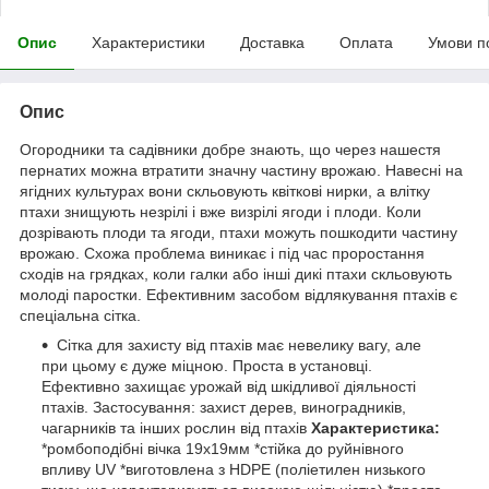
Опис
Характеристики
Доставка
Оплата
Умови п
Опис
Огородники та садівники добре знають, що через нашестя
пернатих можна втратити значну частину врожаю. Навесні на
ягідних культурах вони скльовують квіткові нирки, а влітку
птахи знищують незрілі і вже визрілі ягоди і плоди. Коли
дозрівають плоди та ягоди, птахи можуть пошкодити частину
врожаю. Схожа проблема виникає і під час проростання
сходів на грядках, коли галки або інші дикі птахи скльовують
молоді паростки. Ефективним засобом відлякування птахів є
спеціальна сітка.
Сітка для захисту від птахів має невелику вагу, але
при цьому є дуже міцною. Проста в установці.
Ефективно захищає урожай від шкідливої ​​діяльності
птахів. Застосування: захист дерев, виноградників,
чагарників та інших рослин від птахів
Характеристика:
*ромбоподібні вічка 19х19мм *стійка до руйнівного
впливу UV *виготовлена ​​з HDPE (поліетилен низького