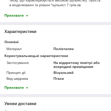
тиску, що характеризується високою щільністю) *проста
в моделюванні та різанні *щільніст 7 гр/м.кв.
Приховати
Характеристики
Основні
Матеріал
Поліетилен
Користувальницькі характеристики
Застосування
На відкритому повітрі або
всередині приміщення
Принцип дії
Візуальний
Вид шкідника
Птахи
Приховати
Умови доставки