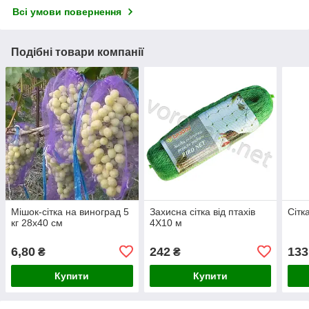
Всі умови повернення
Подібні товари компанії
Мішок-сітка на виноград 5
Захисна сітка від птахів
Сітк
кг 28х40 см
4Х10 м
6,80
242
133
₴
₴
Купити
Купити