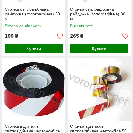
Стрічка світловідбивна
Стрічка світловідбивна
райдужна (голографічна) 50
райдужна (голографічна) 80
м
м
Готово до відправки
В наявності
199
265
₴
₴
Купити
Купити
Стрічка від птахів
Стрічка від птахів
світловідбивна червоно-біла
світловідбивна желто-біла 50