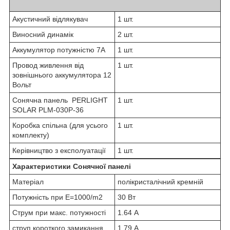
Акустичний відлякувач
1 шт.
Виносний динамік
2 шт.
Аккумулятор потужністю 7А
1 шт.
Провод живлення від
1 шт.
зовнішнього аккумулятора 12
Вольт
Сонячна панель PERLIGHT
1 шт.
SOLAR PLM-030P-36
Коробка спільна (для усього
1 шт.
комплекту)
Керівництво з експолуатації
1 шт.
Характеристики Сонячної панелі
Матеріал
полікристалічний кремній
Потужність при Е=1000/m2
30 Вт
Струм при макс. потужності
1.64 А
струп короткого замикання
1.79 А