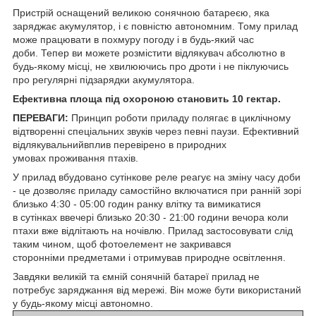
Пристрій оснащений великою сонячною батареєю, яка
заряджає акумулятор, і є повністю автономним. Тому прилад
може працювати в похмуру погоду і в будь-який час
доби. Тепер ви можете розмістити відлякувач абсолютно в
будь-якому місці, не хвилюючись про дроти і не піклуючись
про регулярні підзарядки акумулятора.
Ефективна площа під охороною становить 10 гектар.
ПЕРЕВАГИ:
Принцип роботи приладу полягає в циклічному
відтворенні спеціальних звуків через певні паузи. Ефективний
відлякувальнийвплив перевірено в природних
умовах проживання птахів.
У прилад вбудовано сутінкове реле реагує на зміну часу доби
- це дозволяє приладу самостійно включатися при ранній зорі
близько 4:30 - 05:00 годин ранку влітку та вимикатися
в сутінках ввечері близько 20:30 - 21:00 години вечора коли
птахи вже відлітають на ночівлю. Прилад застосовувати слід
таким чином, щоб фотоелемент не закривався
сторонніми предметами і отримував природне освітлення.
Завдяки великій та ємній сонячній батареї прилад не
потребує заряджання від мережі. Він може бути використаний
у будь-якому місці автономно.