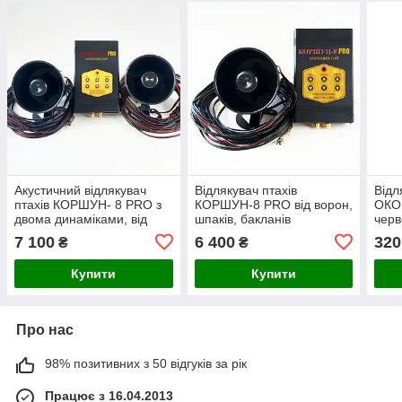
Акустичний відлякувач
Відлякувач птахів
Відл
птахів КОРШУН- 8 PRO з
КОРШУН-8 PRO від ворон,
ОКО
двома динаміками, від
шпаків, бакланів
чер
шпаків, ворон, бакланів,
(акустичний)
7 100
6 400
320
₴
₴
щурок
Купити
Купити
Про нас
98% позитивних з 50 відгуків за рік
Працює з 16.04.2013