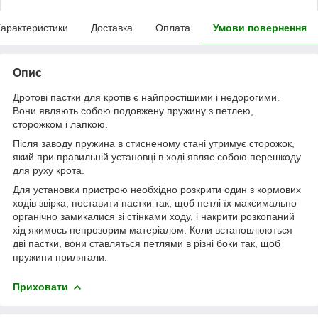
арактеристики
Доставка
Оплата
Умови повернення
Опис
Дротові пастки для кротів є найпростішими і недорогими.
Вони являють собою подовжену пружину з петлею,
сторожком і лапкою.
Після заводу пружина в стисненому стані утримує сторожок,
який при правильній установці в ході являє собою перешкоду
для руху крота.
Для установки пристрою необхідно розкрити один з кормових
ходів звірка, поставити пастки так, щоб петлі їх максимально
органічно замикалися зі стінками ходу, і накрити розкопаний
хід якимось непрозорим матеріалом. Коли встановлюються
дві пастки, вони ставляться петлями в різні боки так, щоб
пружини прилягали.
Приховати