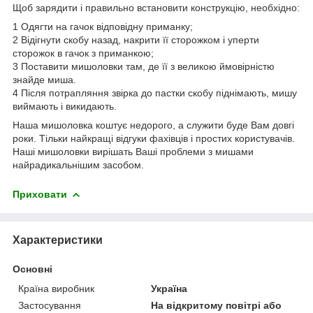
Щоб зарядити і правильно встановити конструкцію, необхідно:
1 Одягти на гачок відповідну приманку;
2 Відігнути скобу назад, накрити її сторожком і уперти
сторожок в гачок з приманкою;
3 Поставити мишоловки там, де її з великою ймовірністю
знайде миша.
4 Після потрапляння звірка до пастки скобу піднімають, мишу
виймають і викидають.
Наша мишоловка коштує недорого, а служити буде Вам довгі
роки. Тільки найкращі відгуки фахівців і простих користувачів.
Наші мишоловки вирішать Ваші проблеми з мишами
найрадикальнішим засобом.
Приховати
Характеристики
Основні
Країна виробник
Україна
Застосування
На відкритому повітрі або