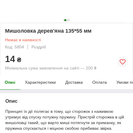
Мишоловка дерев'яна 135*55 мм
Немає в наявності
Код: 5804
Роздріб
14
₴
Мінімальна сума замовлення на сайті — 200 ₴
Опис
Характеристики
Доставка
Оплата
Умови п
Опис
Принцип їх дії полягає в тому, що сторожок з наживкою
утримує від спуску потужну пружину. Пристрій сторожка в цій
мишоловці такий, що варто миші потягнути за приманку, як
пружина спускається і міцною скобою прибиває звірка.