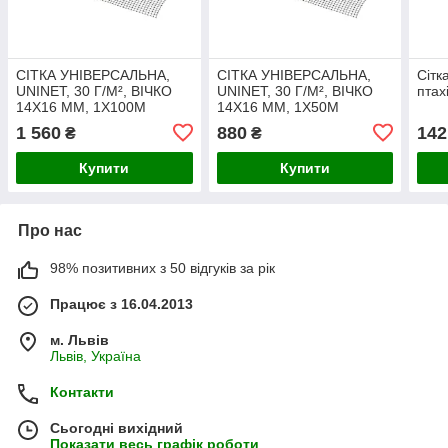
СІТКА УНІВЕРСАЛЬНА,
СІТКА УНІВЕРСАЛЬНА,
Сітк
UNINET, 30 Г/М², ВІЧКО
UNINET, 30 Г/М², ВІЧКО
птах
14Х16 ММ, 1Х100М
14Х16 ММ, 1Х50М
1 560
880
142
₴
₴
Купити
Купити
Про нас
98% позитивних з 50 відгуків за рік
Працює з 16.04.2013
м. Львів
Львів, Україна
Контакти
Сьогодні вихідний
Показати весь графік роботи