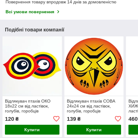
Повернення товару впродовж 14 днів за домовленістю
Всі умови повернення
Подібні товари компанії
Відлякувач птахів ОКО
Відлякувач птахів СОВА
Відл
18х22 см від ластівок,
24х24 см від ластівок,
ХИЖА
голубів, горобців
голубів, горобців
ласт
120
139
460
₴
₴
Купити
Купити