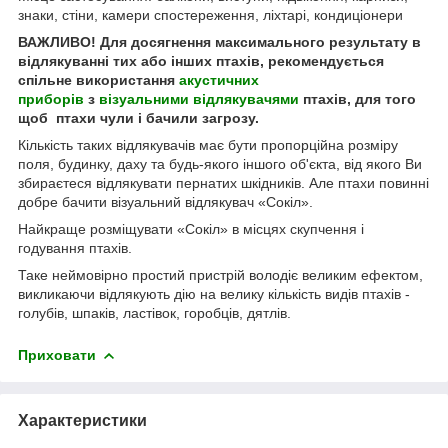
знаки, стіни, камери спостереження, ліхтарі, кондиціонери
ВАЖЛИВО! Для досягнення максимального результату в
відлякуванні тих або інших птахів, рекомендується
спільне використання
акустичних
приборів
з
візуальними відлякувачями
птахів, для того
щоб птахи чули і бачили загрозу.
Кількість таких відлякувачів має бути пропорційна розміру
поля, будинку, даху та будь-якого іншого об'єкта, від якого Ви
збираєтеся відлякувати пернатих шкідників. Але птахи повинні
добре бачити візуальний відлякувач «Сокіл».
Найкраще розміщувати «Сокіл» в місцях скупчення і
годування птахів.
Таке неймовірно простий пристрій володіє великим ефектом,
викликаючи відлякують дію на велику кількість видів птахів -
голубів, шпаків, ластівок, горобців, дятлів.
Приховати
Характеристики