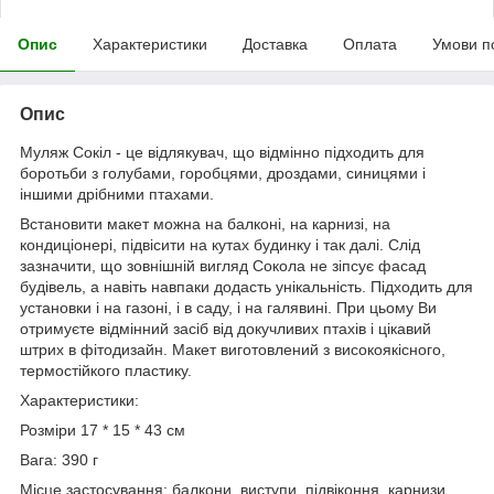
Опис
Характеристики
Доставка
Оплата
Умови п
Опис
Муляж Сокіл - це відлякувач, що відмінно підходить для
боротьби з голубами, горобцями, дроздами, синицями і
іншими дрібними птахами.
Встановити макет можна на балконі, на карнизі, на
кондиціонері, підвісити на кутах будинку і так далі. Слід
зазначити, що зовнішній вигляд Сокола не зіпсує фасад
будівель, а навіть навпаки додасть унікальність. Підходить для
установки і на газоні, і в саду, і на галявині. При цьому Ви
отримуєте відмінний засіб від докучливих птахів і цікавий
штрих в фітодизайн. Макет виготовлений з високоякісного,
термостійкого пластику.
Характеристики:
Розміри 17 * 15 * 43 см
Вага: 390 г
Місце застосування: балкони, виступи, підвіконня, карнизи,