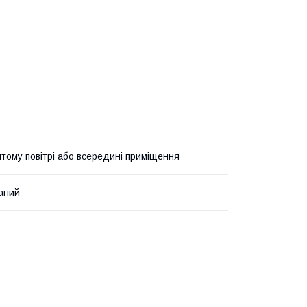
итому повітрі або всередині приміщення
аний