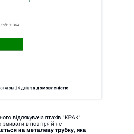
Код:
01364
ротягом 14 днів
за домовленістю
ного відлякувача птахів "КРАК".
о змивати в повітря й не
ється на металеву трубку, яка