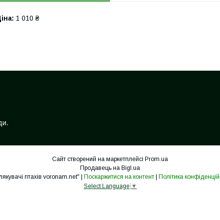
іна:
1 010 ₴
ди.
Сайт створений на маркетплейсі
Prom.ua
Продавець на Bigl.ua
"Відлякувачі птахів voronam.net" |
Поскаржитися на контент
|
Політика конфіденцій
Select Language
▼