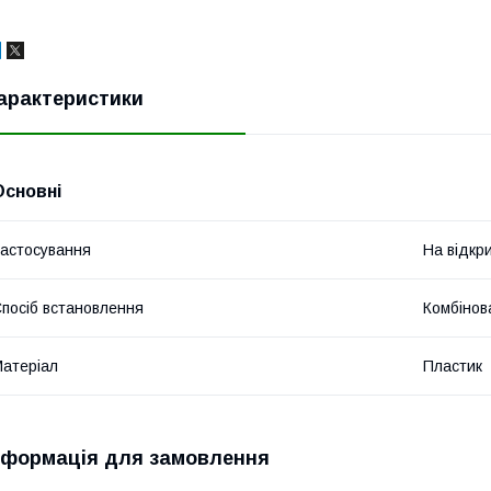
арактеристики
Основні
астосування
На відкр
посіб встановлення
Комбінов
атеріал
Пластик
нформація для замовлення