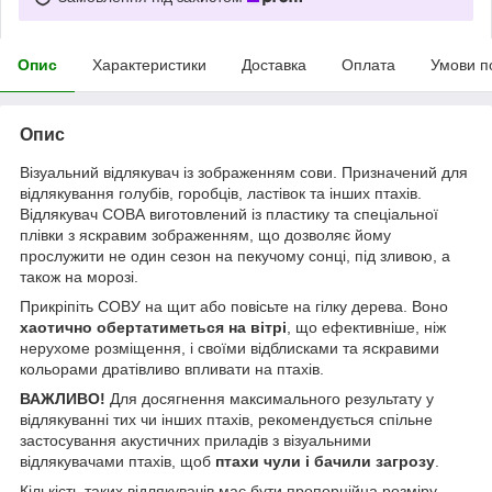
Опис
Характеристики
Доставка
Оплата
Умови п
Опис
Візуальний відлякувач із зображенням сови. Призначений для
відлякування голубів, горобців, ластівок та інших птахів.
Відлякувач СОВА виготовлений із пластику та спеціальної
плівки з яскравим зображенням, що дозволяє йому
прослужити не один сезон на пекучому сонці, під зливою, а
також на морозі.
Прикріпіть СОВУ на щит або повісьте на гілку дерева. Воно
хаотично обертатиметься на вітрі
, що ефективніше, ніж
нерухоме розміщення, і своїми відблисками та яскравими
кольорами дратівливо впливати на птахів.
ВАЖЛИВО!
Для досягнення максимального результату у
відлякуванні тих чи інших птахів, рекомендується спільне
застосування акустичних приладів з візуальними
відлякувачами птахів, щоб
птахи чули і бачили загрозу
.
Кількість таких відлякувачів має бути пропорційна розміру