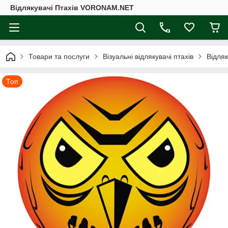
Відлякувачі Птахів VORONAM.NET
Товари та послуги
Візуальні відлякувачі птахів
Відляк
Топ