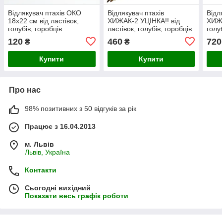
Відлякувач птахів ОКО
Відлякувач птахів
Відл
18х22 см від ластівок,
ХИЖАК-2 УЦІНКА!! від
ХИЖА
голубів, горобців
ластівок, голубів, горобців
голу
120
460
720
₴
₴
Купити
Купити
Про нас
98% позитивних з 50 відгуків за рік
Працює з 16.04.2013
м. Львів
Львів, Україна
Контакти
Сьогодні вихідний
Показати весь графік роботи