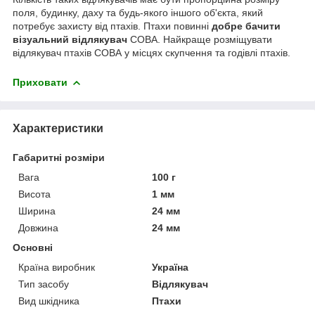
поля, будинку, даху та будь-якого іншого об'єкта, який
потребує захисту від птахів. Птахи повинні
добре бачити
візуальний відлякувач
СОВА. Найкраще розміщувати
відлякувач птахів СОВА у місцях скупчення та годівлі птахів.
Приховати
Характеристики
Габаритні розміри
Вага
100 г
Висота
1 мм
Ширина
24 мм
Довжина
24 мм
Основні
Країна виробник
Україна
Тип засобу
Відлякувач
Вид шкідника
Птахи