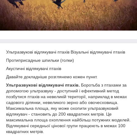
Ультразвукові відлякувачі птахів Візуальні відлякувачі птахів
Протиприсадные шпильки (голки)
Акустичні відлякувачі птахів
Давайте докладніше розглянемо кожен пункт.
Ультразвукові відлякувачі птахів.
Боротьба з птахами за
допомогою ультразвуку - доступний і ефективний метод
позбутися птахів на невеликій території, наприклад в межах
садового ділянки, невеликого зерно або овочесховища.
Максимальна площа, яку може охопити ультразвуковий
відлякувач - становить до 200 квадратних метрів. Це
максимальна площа охоплення найбільш потужних моделей.
Відлякувачі середньої цінової групи працюють в межах 100
квадратних метрів.