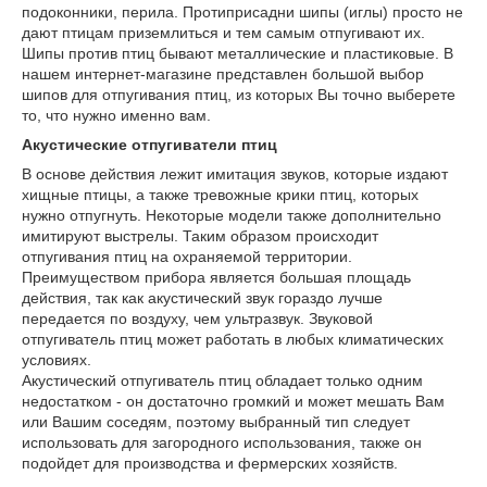
подоконники, перила. Протиприсадни шипы (иглы) просто не
дают птицам приземлиться и тем самым отпугивают их.
Шипы против птиц бывают металлические и пластиковые. В
нашем интернет-магазине представлен большой выбор
шипов для отпугивания птиц, из которых Вы точно выберете
то, что нужно именно вам.
Акустические отпугиватели птиц
В основе действия лежит имитация звуков, которые издают
хищные птицы, а также тревожные крики птиц, которых
нужно отпугнуть. Некоторые модели также дополнительно
имитируют выстрелы. Таким образом происходит
отпугивания птиц на охраняемой территории.
Преимуществом прибора является большая площадь
действия, так как акустический звук гораздо лучше
передается по воздуху, чем ультразвук. Звуковой
отпугиватель птиц может работать в любых климатических
условиях.
Акустический отпугиватель птиц обладает только одним
недостатком - он достаточно громкий и может мешать Вам
или Вашим соседям, поэтому выбранный тип следует
использовать для загородного использования, также он
подойдет для производства и фермерских хозяйств.