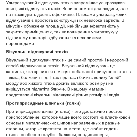
Ультразвуковий відлякувач птахів випромінює ультразвукові
хвилі, які відлякують птахів. Вони непомітні для людини, але
на птахів діють досить ефективно. Плюсами ультразвукових
відлякувачів є простота конструкції і їх невисока вартість. З
мінусів - обмежена площа дії, найбільша ефективність у
закритих приміщеннях, так як поширення ультразвуку у
відкритому просторі відбувається з невеликими
перешкодами.
Візуальні відлякувачі птахів
Візуальний відлякувач птахів - це самий простий і недорогий
спосіб відлякування птахів. Візуальний відлякувач - це
картинка, яка кріпиться в місцях небажаної присутності птахів
- вікна, балкони і т. д. Птах підлітає і бачить велику "злий"
морду або хижого птаха досить великого розміру і не
вирішується підлетіти ближче. В нашому магазині
представлені візуальні відлякувачі різних розмірів і видів.
Протиприсадные шпильки (голки)
Протиприсадные шипы (иголки) - это достаточно простое
приспособление, которое чаще всего состоит из пластиковой
основы и металлических шипов направленных в разные
стороны, которые крепятся на места, где любят сидеть
птицы, особенно голуби - балконы, кондиционеры,